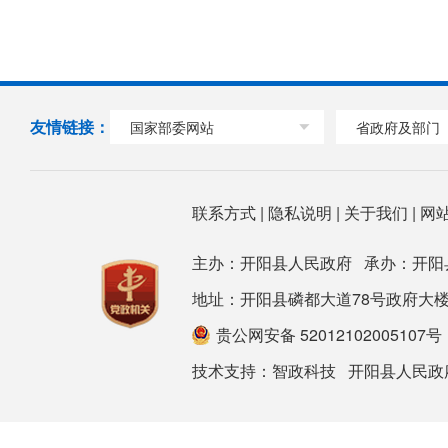
友情链接：
国家部委网站
省政府及部门
联系方式
|
隐私说明
|
关于我们
|
网
主办：开阳县人民政府 承办：开阳
地址：开阳县磷都大道78号政府大楼 邮箱：ky
贵公网安备 52012102005107号
技术支持：
智政科技
开阳县人民政