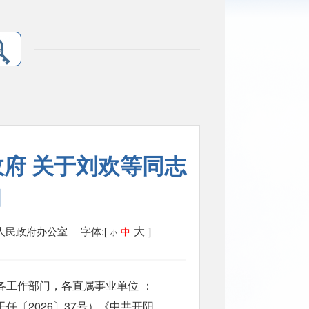
政府 关于刘欢等同志
知
大
县人民政府办公室
字体:[
]
中
小
各工作部门，各直属事业单位
：
〔2026〕37号）《中共开阳