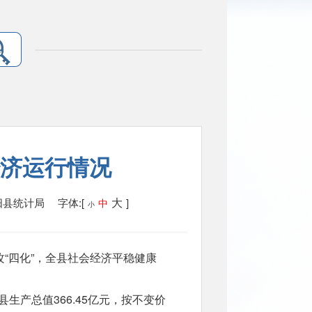
份经济运行情况
大
阳县统计局
字体:[
]
中
小
攻“四化”，全县社会经济平稳健康
生产总值366.45亿元，按不变价