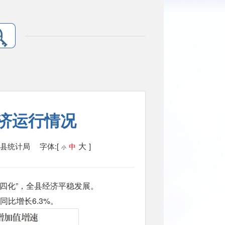
经济运行情况
大
阳县统计局
字体:[
]
中
小
“四化”，全县经济平稳发展。
比增长6.3%。