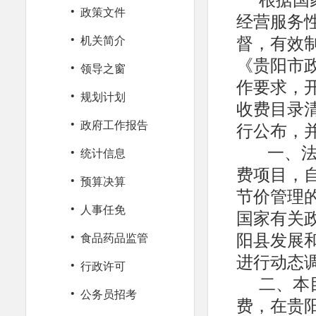
·
政策文件
经营服务
·
督，有效制
机关简介
《贵阳市政
·
领导之窗
作要求，
·
规划计划
收费目录
·
行公布，
政府工作报告
·
一、法
统计信息
费项目，
·
预算决算
节价管理
·
人事任免
国家有关
·
阳县发展
食品药品监管
进行动态
·
行政许可
二、本
·
公务员招考
费，在贵