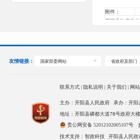
附件：
开阳县政府定价
类
一级项目
二
别
友情链接：
国家部委网站
省政府及部门
县
停
联系方式
|
隐私说明
|
关于我们
|
网
党
交
业
主办：开阳县人民政府 承办：开阳
通
一、机动
停
地址：开阳县磷都大道78号政府大楼 邮箱：ky
服
车停放服
乡
务
务
收费标
政
贵公网安备 52012102005107号
收
准
设
技术支持：
开阳县人民政
智政科技
费
场