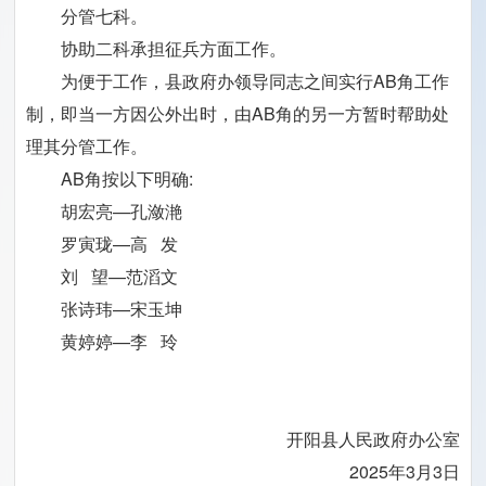
分管七科。
协助二科承担征兵方面工作。
为便于工作，县政府办领导同志之间实行AB角工作
制，即当一方因公外出时，由AB角的另一方暂时帮助处
理其分管工作。
AB角按以下明确:
胡宏亮—孔潋滟
罗寅珑—高 发
刘 望—范滔文
张诗玮—宋玉坤
黄婷婷—李 玲
开阳县人民政府办公室
2025年3月3日