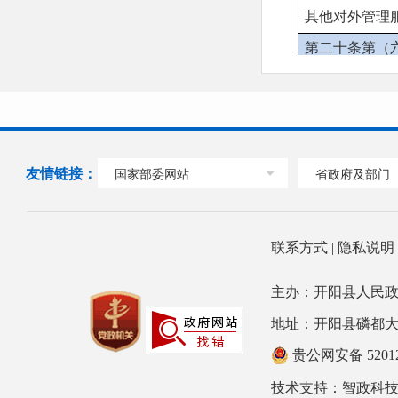
其他对外管理
第二十条第（
信息内容
行政处罚
行政强制
友情链接：
国家部委网站
省政府及部门
第二十条第（
信息内容
行政事业性收
联系方式
|
隐私说
第二十条第（
主办：开阳县人民政
信息内容
地址：开阳县磷都大道78号
政府集中采购
贵公网安备 52012
技术支持：
三、收到
智政科