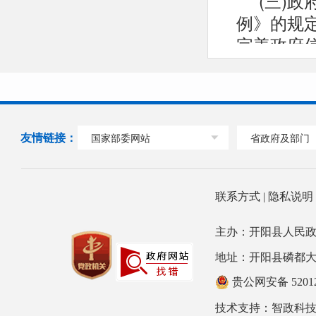
(三)
例》的规
完善政府
息公开工
调整了政
镇长任组
开工作领
友情链接：
国家部委网站
省政府及部门
有目标、
作机制。龙
制，严格
联系方式
|
隐私说
公开决策
主办：开阳县人民政
公开工作
地址：开阳县磷都大道78号
开工作，
开工作培
贵公网安备 52012
培训。
技术支持：
智政科