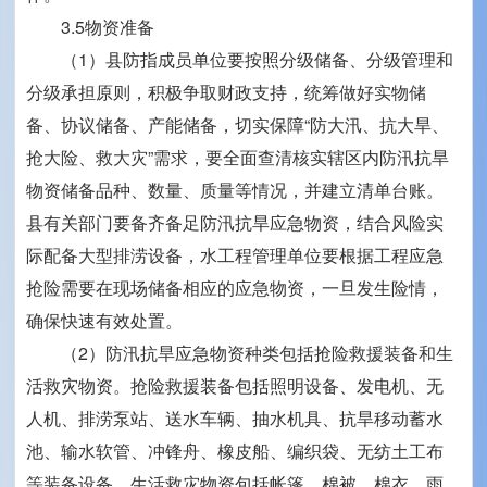
3.5物资准备
（1）县防指成员单位要按照分级储备、分级管理和
分级承担原则，积极争取财政支持，统筹做好实物储
备、协议储备、产能储备，切实保障“防大汛、抗大旱、
抢大险、救大灾”需求，要全面查清核实辖区内防汛抗旱
物资储备品种、数量、质量等情况，并建立清单台账。
县有关部门要备齐备足防汛抗旱应急物资，结合风险实
际配备大型排涝设备，水工程管理单位要根据工程应急
抢险需要在现场储备相应的应急物资，一旦发生险情，
确保快速有效处置。
（2）防汛抗旱应急物资种类包括抢险救援装备和生
活救灾物资。抢险救援装备包括照明设备、发电机、无
人机、排涝泵站、送水车辆、抽水机具、抗旱移动蓄水
池、输水软管、冲锋舟、橡皮船、编织袋、无纺土工布
等装备设备。生活救灾物资包括帐篷、棉被、棉衣、雨