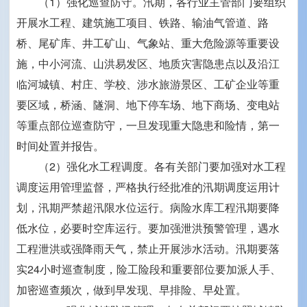
（1）强化巡查防守。汛期，各行业主管部门要组织
开展水工程、建筑施工项目、铁路、输油气管道、路
桥、尾矿库、井工矿山、气象站、重大危险源等重要设
施，中小河流、山洪易发区、地质灾害隐患点以及沿江
临河城镇、村庄、学校、涉水旅游景区、工矿企业等重
要区域，桥涵、隧洞、地下停车场、地下商场、变电站
等重点部位巡查防守，一旦发现重大隐患和险情，第一
时间处置并报告。
（2）强化水工程调度。各有关部门要加强对水工程
调度运用管理监督，严格执行经批准的汛期调度运用计
划，汛期严禁超汛限水位运行。病险水库工程汛期要降
低水位，必要时空库运行。要加强泄洪预警管理，遇水
工程泄洪或强降雨天气，禁止开展涉水活动。汛期要落
实24小时巡查制度，险工险段和重要部位要加派人手、
加密巡查频次，做到早发现、早排险、早处置。